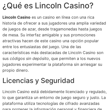
¿Qué es Lincoln Casino?
Lincoln Casino
es un casino en línea con una rica
historia de ofrecer a sus jugadores una amplia variedad
de juegos de azar, desde tragamonedas hasta juegos
de mesa. Su interfaz amigable y sus promociones
atractivas hacen de este casino una opción popular
entre los entusiastas del juego. Una de las
características más destacadas de Lincoln Casino son
sus
códigos sin depósito
, que permiten a los nuevos
jugadores experimentar la plataforma sin arriesgar su
propio dinero.
Licencias y Seguridad
Lincoln Casino está debidamente licenciado y regulado,
lo que garantiza un entorno de juego seguro y justo. La
plataforma utiliza tecnologías de cifrado avanzadas
para proteger la información personal y financiera de