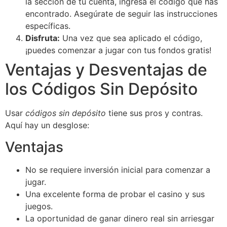
la sección de tu cuenta, ingresa el código que has
encontrado. Asegúrate de seguir las instrucciones
específicas.
Disfruta:
Una vez que sea aplicado el código,
¡puedes comenzar a jugar con tus fondos gratis!
Ventajas y Desventajas de
los Códigos Sin Depósito
Usar
códigos sin depósito
tiene sus pros y contras.
Aquí hay un desglose:
Ventajas
No se requiere inversión inicial para comenzar a
jugar.
Una excelente forma de probar el casino y sus
juegos.
La oportunidad de ganar dinero real sin arriesgar