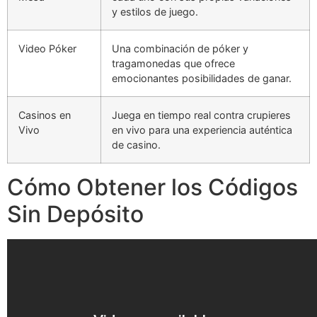
y estilos de juego.
Video Póker
Una combinación de póker y
tragamonedas que ofrece
emocionantes posibilidades de ganar.
Casinos en
Juega en tiempo real contra crupieres
Vivo
en vivo para una experiencia auténtica
de casino.
Cómo Obtener los Códigos
Sin Depósito