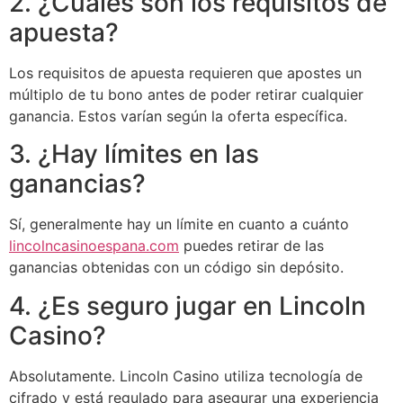
2. ¿Cuáles son los requisitos de
apuesta?
Los requisitos de apuesta requieren que apostes un
múltiplo de tu bono antes de poder retirar cualquier
ganancia. Estos varían según la oferta específica.
3. ¿Hay límites en las
ganancias?
Sí, generalmente hay un límite en cuanto a cuánto
lincolncasinoespana.com
puedes retirar de las
ganancias obtenidas con un código sin depósito.
4. ¿Es seguro jugar en Lincoln
Casino?
Absolutamente. Lincoln Casino utiliza tecnología de
cifrado y está regulado para asegurar una experiencia