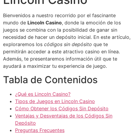
Bienvenidos a nuestro recorrido por el fascinante
mundo de
Lincoln Casino
, donde la emoción de los
juegos se combina con la posibilidad de ganar sin
necesidad de hacer un depósito inicial. En este artículo,
exploraremos los
códigos sin depósito
que te
permitirán acceder a este atractivo casino en línea.
Además, te presentaremos información útil que te
ayudará a maximizar tu experiencia de juego.
Tabla de Contenidos
¿Qué es Lincoln Casino?
Tipos de Juegos en Lincoln Casino
Cómo Obtener los Códigos Sin Depósito
Ventajas y Desventajas de los Códigos Sin
Depósito
Preguntas Frecuentes