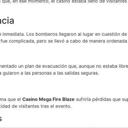
 que, en ese momento, el casino estaba lleno de visitantes
cia
e inmediata. Los bomberos llegaron al lugar en cuestión d
o fue complicada, pero se llevó a cabo de manera ordenada 
entado un plan de evacuación que, aunque no estaba libre
 guiaron a las personas a las salidas seguras.
tima que el
Casino Mega Fire Blaze
sufriría pérdidas que su
idad de visitantes tras el evento.
s