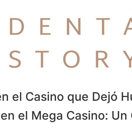
en el Casino que Dejó H
o en el Mega Casino: Un 