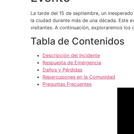
La tarde del 15 de septiembre, un inesperado
la ciudad durante más de una década. Este ev
visitantes. A continuación, exploraremos los 
Tabla de Contenidos
Descripción del Incidente
Respuesta de Emergencia
Daños y Pérdidas
Repercusiones en la Comunidad
Preguntas Frecuentes