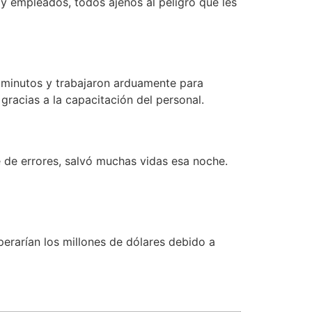
 y empleados, todos ajenos al peligro que les
e minutos y trabajaron arduamente para
gracias a la capacitación del personal.
 de errores, salvó muchas vidas esa noche.
perarían los millones de dólares debido a