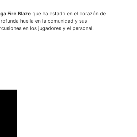
ga Fire Blaze
que ha estado en el corazón de
profunda huella en la comunidad y sus
rcusiones en los jugadores y el personal.