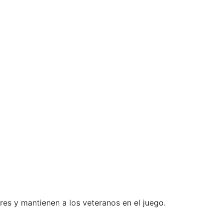
es y mantienen a los veteranos en el juego.