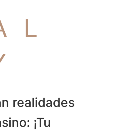
n realidades
sino: ¡Tu