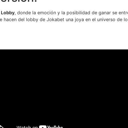
 Lobby
, donde la emoción y la posibilidad de ganar se entr
e hacen del lobby de Jokabet una joya en el universo de l