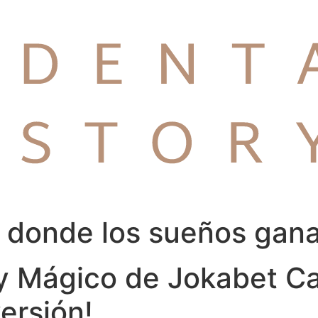
 donde los sueños gana
y Mágico de Jokabet Ca
ersión!