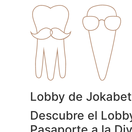
Skip
to
content
Lobby de Jokabet
Descubre el Lobb
Pasaporte a la Div