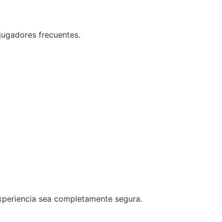
ugadores frecuentes.
experiencia sea completamente segura.