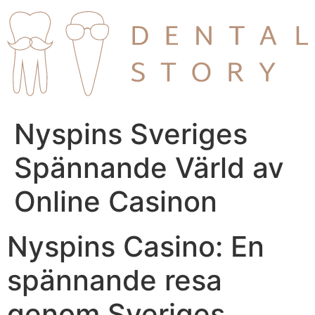
Skip
to
content
Nyspins Sveriges
Spännande Värld av
Online Casinon
Nyspins Casino: En
spännande resa
genom Sveriges