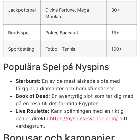
Jackpottspel
Divine Fortune, Mega
30+
Moolah
Bordsspel
Poker, Baccarat
15+
Sportbetting
Fotboll, Tennis
100+
Populära Spel på Nyspins
Starburst:
En av de mest älskade slots med
färgglada diamanter och bonusfunktioner.
Book of Dead:
En äventyrlig slot som tar dig med
på en resa till det forntida Egypten.
Live Roulette:
Känn spänningen med en riktig
dealer direkt i
https://nyspins-sverige.com/
ditt
vardagsrum.
Bonusar och kampanjer