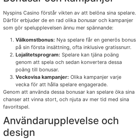
Nyspins Casino förstår vikten av att belöna sina spelare.
Därför erbjuder de en rad olika
bonusar
och kampanjer
som gör spelupplevelsen ännu mer spännande:
Välkomstbonus:
Nya spelare får en generös bonus
på sin första insättning, ofta inklusive gratissnurr.
Lojalitetsprogram:
Spelare kan tjäna poäng
genom att spela och sedan konvertera dessa
poäng till bonusar.
Veckovisa kampanjer:
Olika kampanjer varje
vecka för att hålla spelare engagerade.
Genom att använda dessa bonusar kan spelare öka sina
chanser att vinna stort, och njuta av mer tid med sina
favoritspel.
Användarupplevelse och
design