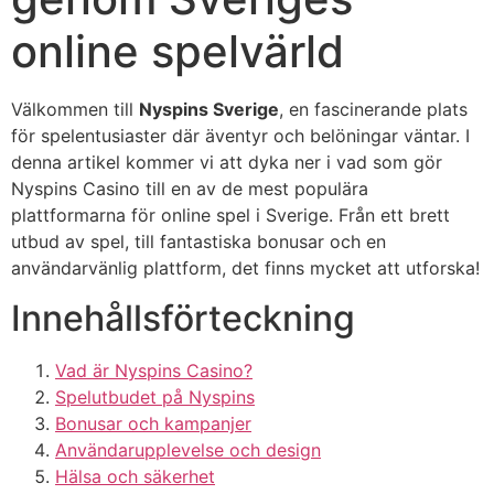
online spelvärld
Välkommen till
Nyspins Sverige
, en fascinerande plats
för spelentusiaster där äventyr och belöningar väntar. I
denna artikel kommer vi att dyka ner i vad som gör
Nyspins Casino till en av de mest populära
plattformarna för online spel i Sverige. Från ett brett
utbud av spel, till fantastiska bonusar och en
användarvänlig plattform, det finns mycket att utforska!
Innehållsförteckning
Vad är Nyspins Casino?
Spelutbudet på Nyspins
Bonusar och kampanjer
Användarupplevelse och design
Hälsa och säkerhet