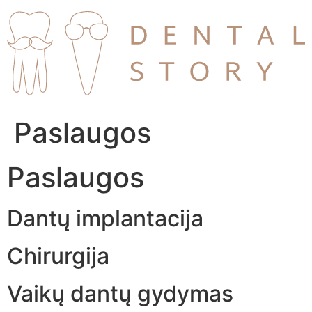
Skip
to
content
Paslaugos
Paslaugos
Dantų implantacija
Chirurgija
Vaikų dantų gydymas