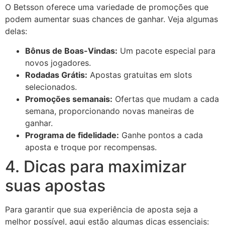
O Betsson oferece uma variedade de promoções que
podem aumentar suas chances de ganhar. Veja algumas
delas:
Bônus de Boas-Vindas:
Um pacote especial para
novos jogadores.
Rodadas Grátis:
Apostas gratuitas em slots
selecionados.
Promoções semanais:
Ofertas que mudam a cada
semana, proporcionando novas maneiras de
ganhar.
Programa de fidelidade:
Ganhe pontos a cada
aposta e troque por recompensas.
4. Dicas para maximizar
suas apostas
Para garantir que sua experiência de aposta seja a
melhor possível, aqui estão algumas dicas essenciais: