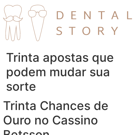
Skip
to
content
Trinta apostas que
podem mudar sua
sorte
Trinta Chances de
Ouro no Cassino
Betsson