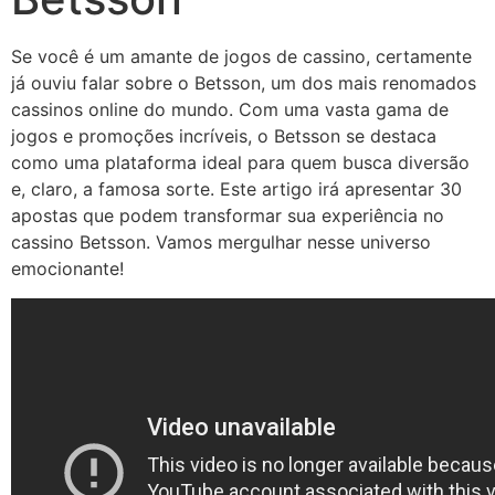
Se você é um amante de jogos de cassino, certamente
já ouviu falar sobre o Betsson, um dos mais renomados
cassinos online do mundo. Com uma vasta gama de
jogos e promoções incríveis, o Betsson se destaca
como uma plataforma ideal para quem busca diversão
e, claro, a famosa sorte. Este artigo irá apresentar 30
apostas que podem transformar sua experiência no
cassino Betsson. Vamos mergulhar nesse universo
emocionante!