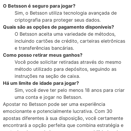
O Betsson é seguro para jogar?
Sim, o Betsson utiliza tecnologia avançada de
criptografia para proteger seus dados.
Quais são as opções de pagamento disponíveis?
O Betsson aceita uma variedade de métodos,
incluindo cartões de crédito, carteiras eletrônicas
e transferências bancárias.
Como posso retirar meus ganhos?
Você pode solicitar retiradas através do mesmo
método utilizado para depósitos, seguindo as
instruções na seção de caixa.
Há um limite de idade para jogar?
Sim, você deve ter pelo menos 18 anos para criar
uma conta e jogar no Betsson.
Apostar no Betsson pode ser uma experiência
emocionante e potencialmente lucrativa. Com 30
apostas diferentes à sua disposição, você certamente
encontrará a opção perfeita que combina estratégia e