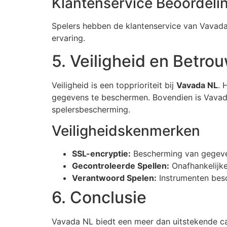
Klantenservice Beoordeli
Spelers hebben de klantenservice van Vavada 
ervaring.
5. Veiligheid en Betro
Veiligheid is een topprioriteit bij
Vavada NL
. 
gegevens te beschermen. Bovendien is Vavada 
spelersbescherming.
Veiligheidskenmerken
SSL-encryptie:
Bescherming van gegev
Gecontroleerde Spellen:
Onafhankelijke 
Verantwoord Spelen:
Instrumenten besc
6. Conclusie
Vavada NL biedt een meer dan uitstekende cas