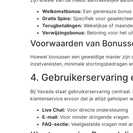
Welkomstbonus:
Een genereuze bonus bi
Gratis Spins:
Specifiek voor geselecteer
Terugbetalingen:
Wekelijkse of maandel
Verwijzingsbonus:
Beloning voor het ui
Voorwaarden van Bonuss
Hoewel bonussen een geweldige manier zijn o
inzetvereisten, minimale stortingsbedragen e
4. Gebruikerservaring 
Bij Vavada staat gebruikerservaring centraal.
klantenservice ervoor dat je altijd geholpen 
Live Chat:
Voor directe ondersteuning
E-mail:
Voor minder dringende vragen
FAQ-sectie:
Veelgestelde vragen met a