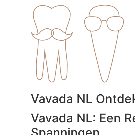
Skip
to
content
Vavada NL Ontdek
Vavada NL: Een R
Spanningen