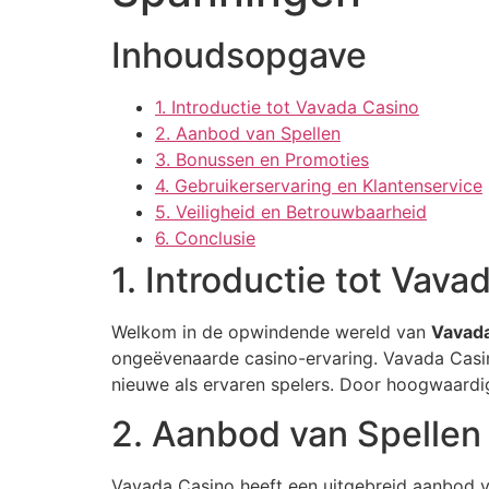
Inhoudsopgave
1. Introductie tot Vavada Casino
2. Aanbod van Spellen
3. Bonussen en Promoties
4. Gebruikerservaring en Klantenservice
5. Veiligheid en Betrouwbaarheid
6. Conclusie
1. Introductie tot Vava
Welkom in de opwindende wereld van
Vavad
ongeëvenaarde casino-ervaring. Vavada Casin
nieuwe als ervaren spelers. Door hoogwaardig
2. Aanbod van Spellen
Vavada Casino heeft een uitgebreid aanbod va