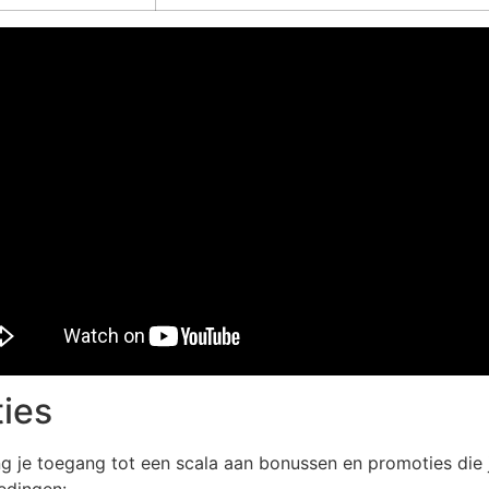
ies
ng je toegang tot een scala aan bonussen en promoties die 
edingen: