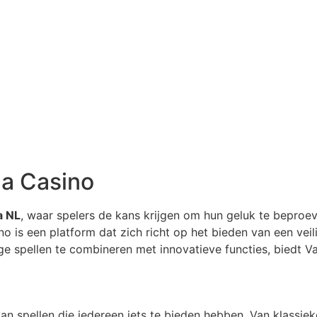
da Casino
a NL
, waar spelers de kans krijgen om hun geluk te beproeve
o is een platform dat zich richt op het bieden van een ve
e spellen te combineren met innovatieve functies, biedt V
n spellen die iedereen iets te bieden hebben. Van klassieke