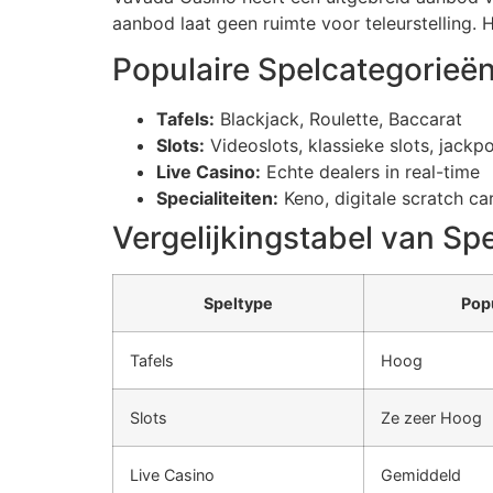
aanbod laat geen ruimte voor teleurstelling. 
Populaire Spelcategorieë
Tafels:
Blackjack, Roulette, Baccarat
Slots:
Videoslots, klassieke slots, jackpo
Live Casino:
Echte dealers in real-time
Specialiteiten:
Keno, digitale scratch ca
Vergelijkingstabel van Sp
Speltype
Popu
Tafels
Hoog
Slots
Ze zeer Hoog
Live Casino
Gemiddeld