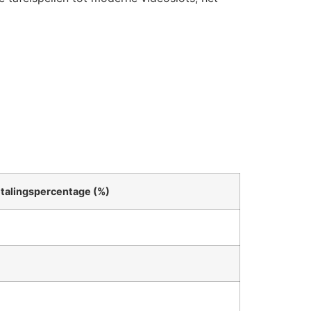
talingspercentage (%)