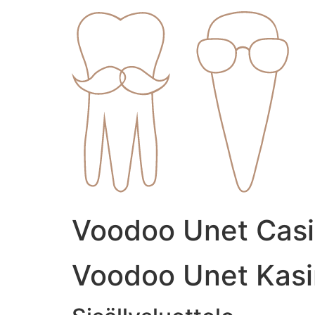
Skip
to
content
Voodoo Unet Casin
Voodoo Unet Kasin