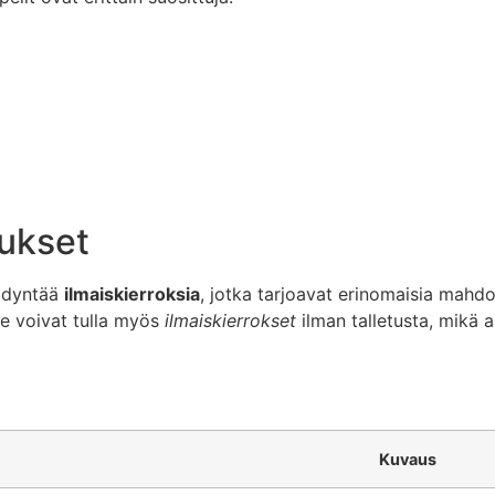
nukset
yödyntää
ilmaiskierroksia
, jotka tarjoavat erinomaisia mahdo
lle voivat tulla myös
ilmaiskierrokset
ilman talletusta, mikä a
Kuvaus