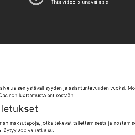
palvelua sen ystävällisyyden ja asiantuntevuuden vuoksi. Mon
sinon luottamusta entisestään.
lletukset
n maksutapoja, jotka tekevät tallettamisesta ja nostamisest
e löytyy sopiva ratkaisu.