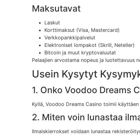
Maksutavat
Laskut
Korttimaksut (Visa, Mastercard)
Verkkopankkipalvelut
Elektroniset lompakot (Skrill, Neteller)
Bitcoin ja muut kryptovaluutat
Pelaajien arvostama nopeus ja luotettavuus
Usein Kysytyt Kysymy
1. Onko Voodoo Dreams Ca
Kyllä, Voodoo Dreams Casino toimii käyttäen a
2. Miten voin lunastaa ilm
Ilmaiskierrokset voidaan lunastaa rekisteröity