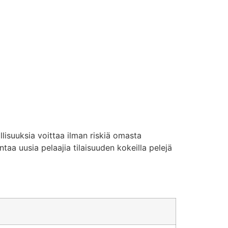
llisuuksia voittaa ilman riskiä omasta
ntaa uusia pelaajia tilaisuuden kokeilla pelejä