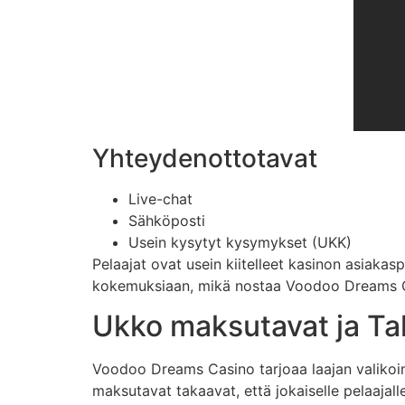
Yhteydenottotavat
Live-chat
Sähköposti
Usein kysytyt kysymykset (UKK)
Pelaajat ovat usein kiitelleet kasinon asiakas
kokemuksiaan, mikä nostaa Voodoo Dreams Ca
Ukko maksutavat ja Ta
Voodoo Dreams Casino tarjoaa laajan valikoima
maksutavat takaavat, että jokaiselle pelaajall