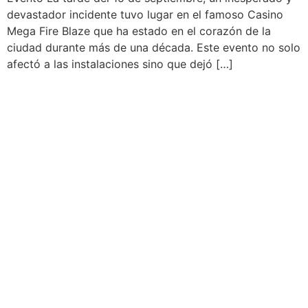
devastador incidente tuvo lugar en el famoso Casino
Mega Fire Blaze que ha estado en el corazón de la
ciudad durante más de una década. Este evento no solo
afectó a las instalaciones sino que dejó […]