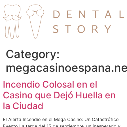
Skip
to
content
Category:
megacasinoespana.ne
Incendio Colosal en el
Casino que Dejó Huella en
la Ciudad
El Alerta Incendio en el Mega Casino: Un Catastrófico
Evento La tarde del 15 de septiembre, un inesperado y